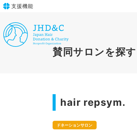
支援機能
文字サイズ
標準
大
in simple English
賛同サロンを探す
背景色
標準
青
黄
黒
English Guide
やさしいにほんご
hair repsym.
ドネーションサロン