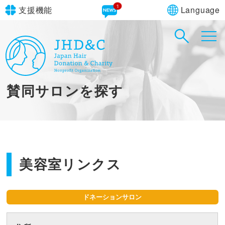
1
Language
支援機能
文字サイズ
in simple English
標準
大
English Guide
背景色
標準
青
黄
黒
賛同サロンを探す
やさしいにほんご
美容室リンクス
ドネーションサロン