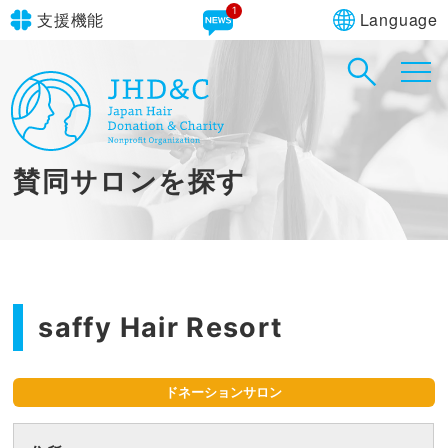
1
Language
支援機能
文字サイズ
in simple English
標準
大
English Guide
背景色
標準
青
黄
黒
賛同サロンを探す
やさしいにほんご
saffy Hair Resort
ドネーションサロン