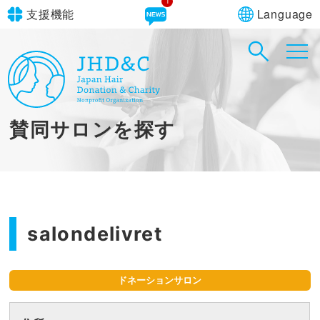
1
Language
支援機能
文字サイズ
in simple English
標準
大
English Guide
背景色
標準
青
黄
黒
賛同サロンを探す
やさしいにほんご
salondelivret
ドネーションサロン