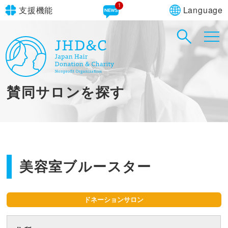
1
Language
支援機能
文字サイズ
in simple English
標準
大
English Guide
背景色
標準
青
黄
黒
賛同サロンを探す
やさしいにほんご
美容室ブルースター
ドネーションサロン