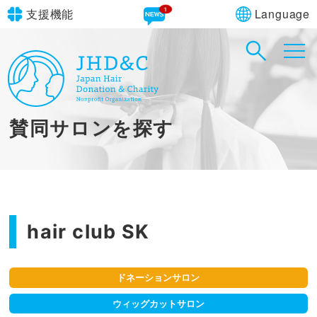
1
Language
支援機能
文字サイズ
in simple English
標準
大
English Guide
背景色
標準
青
黄
黒
賛同サロンを探す
やさしいにほんご
hair club SK
ドネーションサロン
ウィッグカットサロン