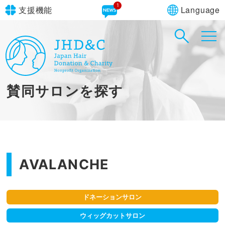
1
Language
支援機能
文字サイズ
in simple English
標準
大
English Guide
背景色
標準
青
黄
黒
賛同サロンを探す
やさしいにほんご
AVALANCHE
ドネーションサロン
ウィッグカットサロン