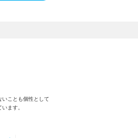
を除いては個人情報を第三者に
得ることが困難である時。
ないことも個性として
ています。
部を業務委託先に委託すること
適正に管理されるよう管理を義