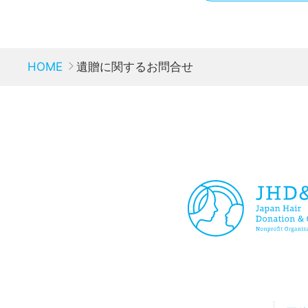
個人情報の第三者への開示
当団体はあらかじめご本人
HOME
遺贈に関するお問合せ
提供することはいたしませ
ご本人の同意がある場合
法的根拠に基づく開示の
個人情報保護法が規定す
人の生命、身体または財
個人情報の委託
利用目的の達成に必要な範
があります。その際、業務
務付け、受託業者に対する