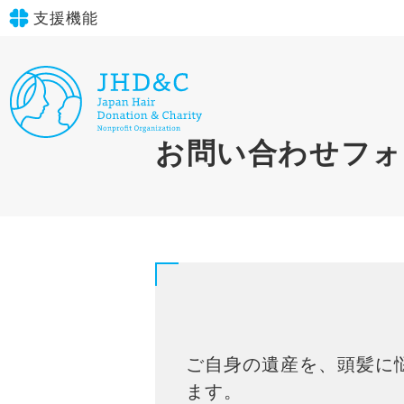
支援機能
文字サイズ
標準
大
in simple English
お問い合わせフォ
背景色
標準
青
黄
黒
English Guide
やさしいにほんご
ご自身の遺産を、頭髪に
ます。