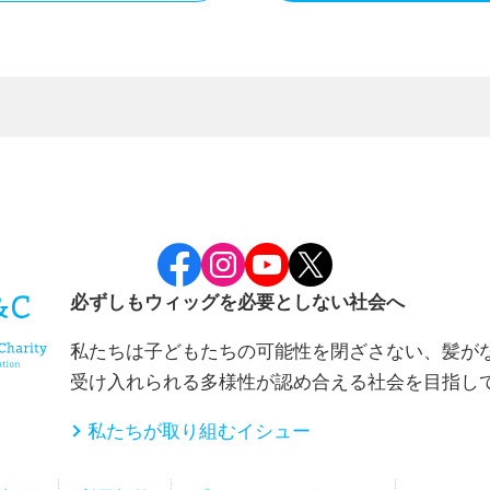
・提供の禁止
の同意を得た場合及び法令に基づく場合を除き、以下の場合
ん。
必要性がある場合
る本人または公共の利益のために必要と考えられる場合。
産の保護のために必要がある場合であって、本人の同意を
必ずしもウィッグを必要としない社会へ
私たちは子どもたちの可能性を閉ざさない、髪が
受け入れられる多様性が認め合える社会を目指し
囲内において、ご本人から取得した個人情報の全部または一
請負委託先としての適格性を十分審査するとともに、情報が
私たちが取り組むイシュー
必要かつ適切な監督を行います。