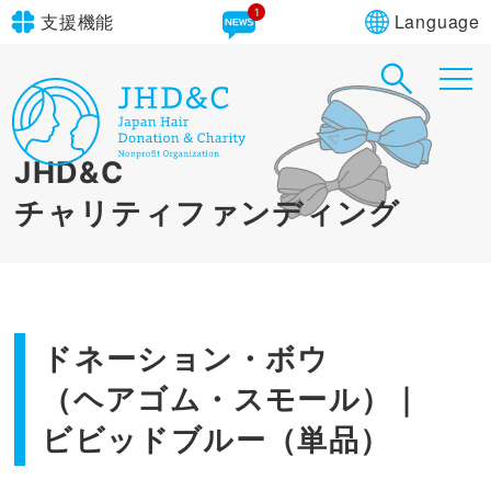
1
Language
支援機能
文字サイズ
in simple English
標準
大
JHD&C
English Guide
背景色
標準
青
黄
黒
チャリティファンディング
やさしいにほんご
ドネーション・ボウ
（ヘアゴム・スモール）｜
ビビッドブルー（単品）