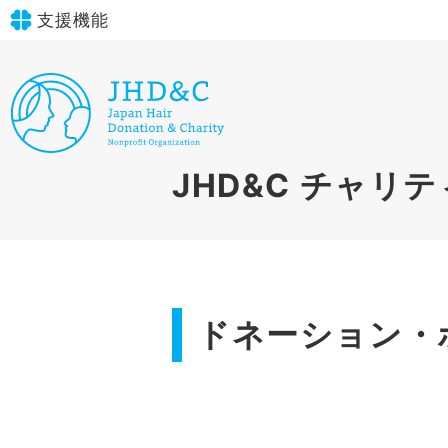
支援機能
文字サイズ
標準
大
in simple English
背景色
標準
青
黄
黒
English Guide
JHD&C
チャリテ
やさしいにほんご
ドネーション・