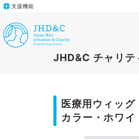
支援機能
文字サイズ
標準
大
in simple English
背景色
標準
青
黄
黒
English Guide
JHD&C
チャリテ
やさしいにほんご
医療用ウィッグ【
カラー・ホワイ