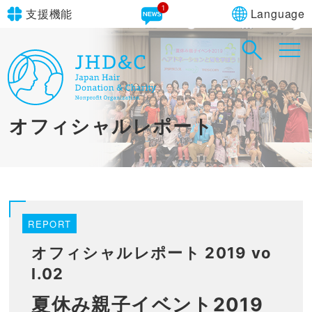
1
Language
支援機能
文字サイズ
in simple English
標準
大
English Guide
背景色
標準
青
黄
黒
オフィシャルレポート
やさしいにほんご
REPORT
オフィシャルレポート 2019 vo
l.02
夏休み親子イベント2019