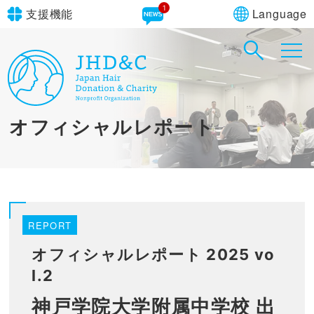
1
Language
支援機能
文字サイズ
in simple English
標準
大
English Guide
背景色
標準
青
黄
黒
オフィシャルレポート
やさしいにほんご
REPORT
オフィシャルレポート 2025 vo
l.2
神戸学院大学附属中学校 出