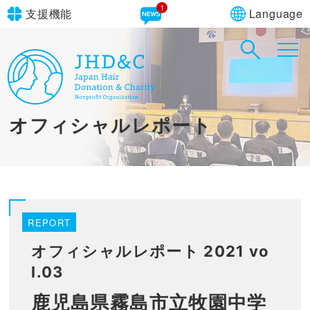
1
Language
支援機能
文字サイズ
in simple English
標準
大
English Guide
背景色
標準
青
黄
黒
オフィシャルレポート
やさしいにほんご
REPORT
オフィシャルレポート 2021 vo
l.03
鹿児島県霧島市立牧園中学