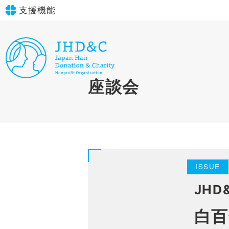
支援機能
文字サイズ
標準
大
in simple English
座談会
背景色
標準
青
黄
黒
English Guide
やさしいにほんご
ISSUE
JH
白百