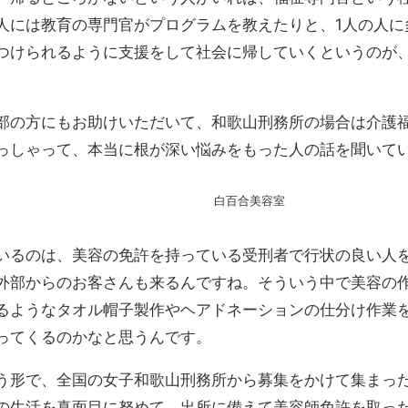
人には教育の専門官がプログラムを教えたりと、1人の人に
つけられるように支援をして社会に帰していくというのが
部の方にもお助けいただいて、和歌山刑務所の場合は介護
っしゃって、本当に根が深い悩みをもった人の話を聞いて
白百合美容室
いるのは、美容の免許を持っている受刑者で行状の良い人
外部からのお客さんも来るんですね。そういう中で美容の
るようなタオル帽子製作やヘアドネーションの仕分け作業
ってくるのかなと思うんです。
う形で、全国の女子和歌山刑務所から募集をかけて集まっ
の生活を真面目に努めて、出所に備えて美容師免許を取っ