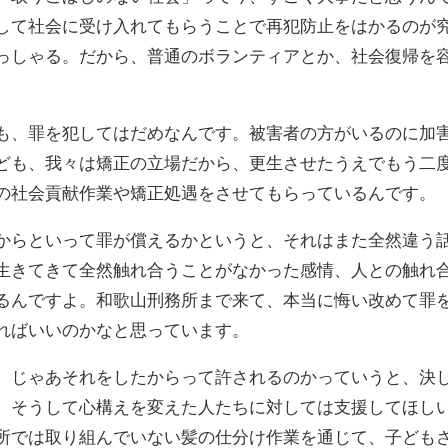
して社会に受け入れてもらうことで再犯防止をはかるのが
っしゃる。だから、普通のボランティアとか、社会復帰を
も、罪を犯してはだめなんです。被害者の方がいるのに加
ども、我々は矯正の立場だから、更生させたうえでもう二
の社会貢献作業や矯正処遇をさせてもらっているんです。
からといって罪が償えるかというと、それはまた全然違う
生きてきて全然触れ合うことがなかった感情、人との触れ
るんですよ。和歌山刑務所まで来て、本当に悔い改めて罪
ればいいのかなと思っています。
、じゃあそれをしたからって許されるのかっていうと、決
、そうして心構えを変えた人たちに対しては支援してほし
所では取り組んでいない髪の仕分け作業を通じて、子ども