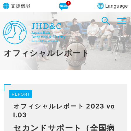
1
Language
支援機能
文字サイズ
in simple English
標準
大
English Guide
背景色
標準
青
黄
黒
オフィシャルレポート
やさしいにほんご
REPORT
オフィシャルレポート 2023 vo
l.03
セカンドサポート（全国病